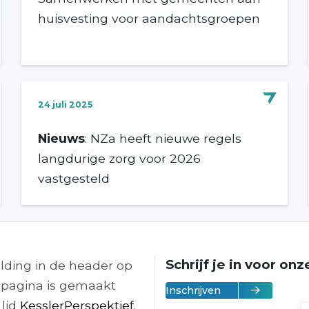
huisvesting voor aandachtsgroepen
24 juli 2025
Nieuws
: NZa heeft nieuwe regels
langdurige zorg voor 2026
vastgesteld
Schrijf je in voor on
lding in de header op
pagina is gemaakt
Inschrijven
 lid
KesslerPerspektief
.