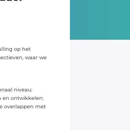
lling op het
pectieven, waar we
onaal niveau;
 en ontwikkelen;
e overlappen met