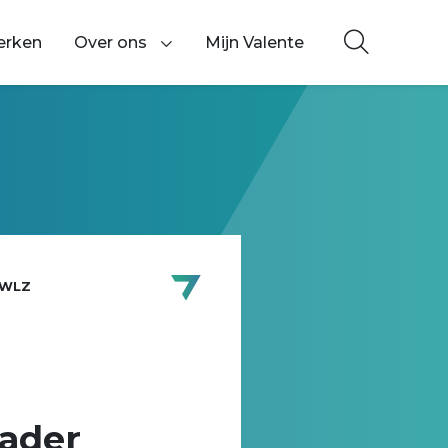
erken
Over ons
Mijn Valente
Toon onderliggende navigatie items
 WLZ
kader