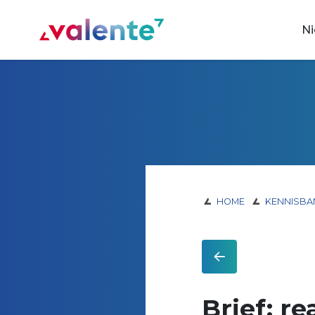
Spring naar content
N
Vereniging Valente
HOME
KENNISBA
Brief: r