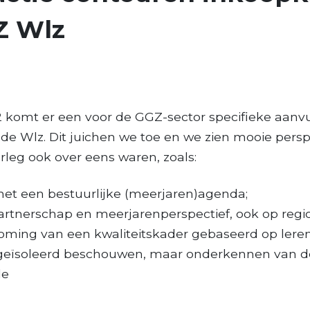
Z Wlz
2 komt er een voor de GGZ-sector specifieke aanvu
de Wlz. Dit juichen we toe en we zien mooie pers
rleg ook over eens waren, zoals:
et een bestuurlijke (meerjaren)agenda;
artnerschap en meerjarenperspectief, ook op regi
oming van een kwaliteitskader gebaseerd op leren
geïsoleerd beschouwen, maar onderkennen van d
de