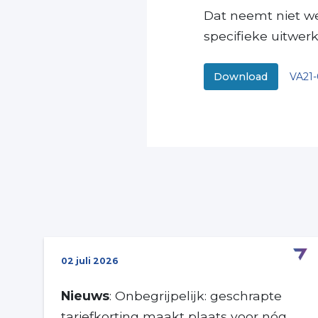
Dat neemt niet we
specifieke uitwerk
VA21-
Download
02 juli 2026
Nieuws
: Onbegrijpelijk: geschrapte
tariefkorting maakt plaats voor nóg