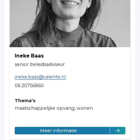
Ineke Baas
senior beleidsadviseur
ineke.baas@valente.nl
06 20756860
Thema’s
maatschappelijke opvang, wonen
over Ineke Baas
Meer informatie