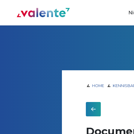
Spring naar content
N
Vereniging Valente
HOME
KENNISBA
Documen