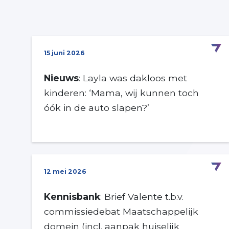
15 juni 2026
Nieuws
: Layla was dakloos met
kinderen: ‘Mama, wij kunnen toch
óók in de auto slapen?’
12 mei 2026
Kennisbank
: Brief Valente t.b.v.
commissiedebat Maatschappelijk
domein (incl. aanpak huiselijk