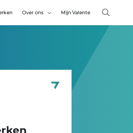
erken
Over ons
Mijn Valente
Toon onderliggende navigatie items
erken