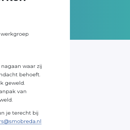
e werkgroep
 nagaan waar zij
ndacht behoeft.
jk geweld.
aanpak van
weld.
 je terecht bij
ers@smobreda.nl