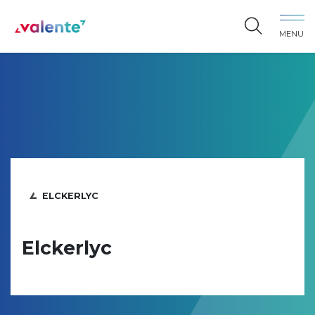
Spring naar content
MENU
Vereniging Valente
ELCKERLYC
Elckerlyc