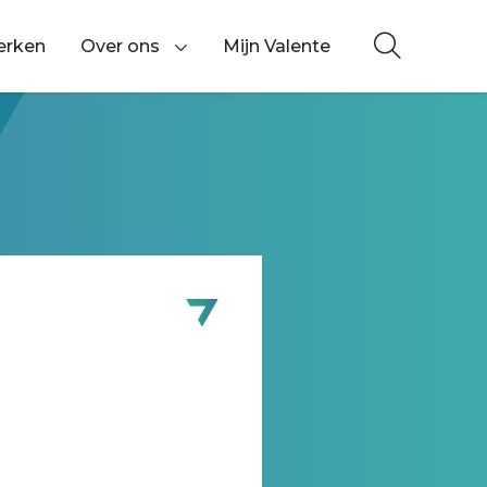
erken
Over ons
Mijn Valente
Toon onderliggende navigatie items