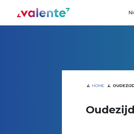
Spring naar content
N
Vereniging Valente
HOME
OUDEZIJD
Oudezijd