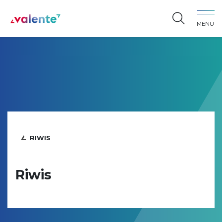
Spring naar content
MENU
Vereniging Valente
RIWIS
Riwis