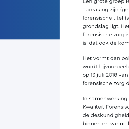
Een grote groep l
aanraking zijn (g
forensische titel 
grondslag ligt. He
forensische zorg 
is, dat ook de kom
Het vormt dan ook
wordt bijvoorbee
op 13 juli 2018 va
forensische zorg 
In samenwerking 
Kwaliteit Forensi
de deskundigheids
binnen en vanuit