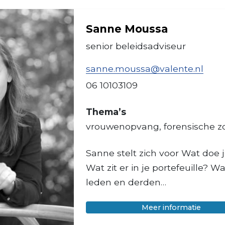
Sanne Moussa
senior beleidsadviseur
sanne.moussa@valente.nl
06 10103109
Thema’s
vrouwenopvang, forensische z
Sanne stelt zich voor Wat doe j
Wat zit er in je portefeuille? 
leden en derden…
over 
Meer informatie