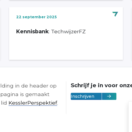
22 september 2025
Kennisbank
: TechwijzerFZ
Schrijf je in voor on
lding in de header op
pagina is gemaakt
Inschrijven
 lid
KesslerPerspektief
.