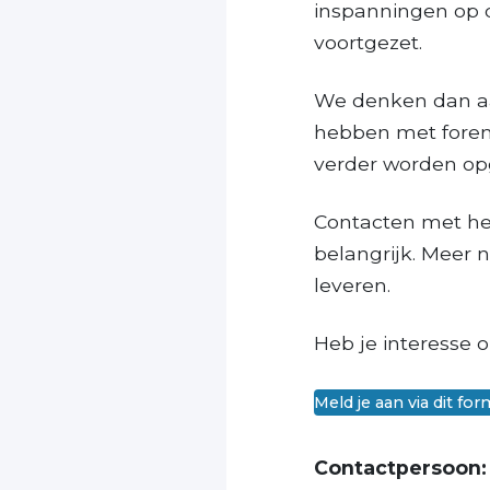
inspanningen op d
voortgezet.
We denken dan aa
hebben met foren
verder worden o
Contacten met het
belangrijk. Meer 
leveren.
Heb je interesse o
Meld je aan via dit for
Contactpersoon: