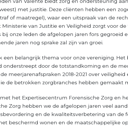
eden van Valente biedt zorg en ondersteuning aan 
eweest) met justitie. Deze cliënten hebben een z
(straf of maatregel), waar een uitspraak van de rec
t Ministerie van Justitie en Veiligheid zorgt voor de
is bij onze leden de afgelopen jaren fors gegroeid
ende jaren nog sprake zal zijn van groei.
 een belangrijk thema voor onze vereniging. Het
ld onderstreept door de totstandkoming en de m
n de meerjarenafspraken 2018-2021 over veiligheid e
die de betrokken zorgbranches hebben gemaakt me
met het Expertisecentrum Forensische Zorg en 
sche Zorg hebben we de afgelopen jaren veel aan
bevordering en de kwaliteitsverbetering van de f
 het beschermd wonen en de maatschappelijke o