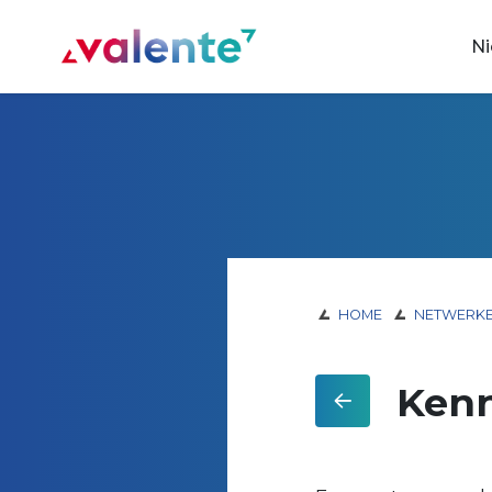
Spring naar content
N
Vereniging Valente
HOME
NETWERK
Kenn