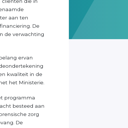
cliënten die in
ogenaamde
hter aan ten
 financiering. De
 en de verwachting
 belang ervan
edeondertekening
n kwaliteit in de
t het Ministerie.
het programma
dacht besteed aan
orensische zorg
pvang. De