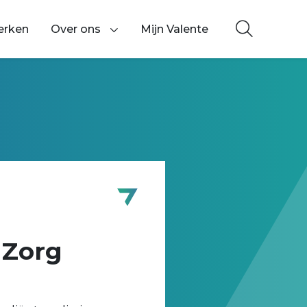
erken
Over ons
Mijn Valente
Toon onderliggende navigatie items
 Zorg