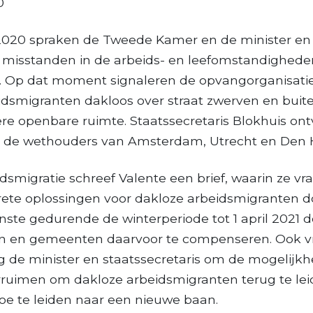
0
020 spraken de Tweede Kamer en de minister en s
 misstanden in de arbeids- en leefomstandighede
. Op dat moment signaleren de opvangorganisatie
idsmigranten dakloos over straat zwerven en bui
re openbare ruimte. Staatssecretaris Blokhuis ontv
an de wethouders van Amsterdam, Utrecht en Den 
dsmigratie schreef Valente een brief, waarin ze vr
rete oplossingen voor dakloze arbeidsmigranten 
ste gedurende de winterperiode tot 1 april 2021 
n en gemeenten daarvoor te compenseren. Ook v
 de minister en staatssecretaris om de mogelijk
ruimen om dakloze arbeidsmigranten terug te lei
oe te leiden naar een nieuwe baan.