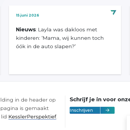
15 juni 2026
Nieuws
: Layla was dakloos met
kinderen: ‘Mama, wij kunnen toch
óók in de auto slapen?’
Schrijf je in voor on
lding in de header op
pagina is gemaakt
Inschrijven
 lid
KesslerPerspektief
.