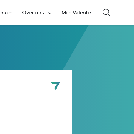
erken
Over ons
Mijn Valente
Toon onderliggende navigatie items