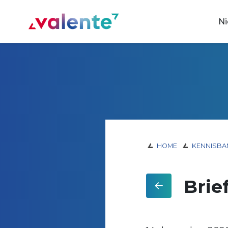
Spring naar content
N
Vereniging Valente
HOME
KENNISBA
Brie