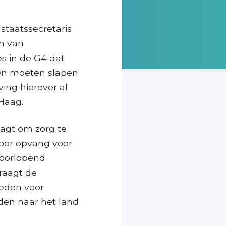
taatssecretaris
n van
s in de G4 dat
ten moeten slapen
ing hierover al
Haag.
aagt om zorg te
door opvang voor
doorlopend
raagt de
heden voor
den naar het land