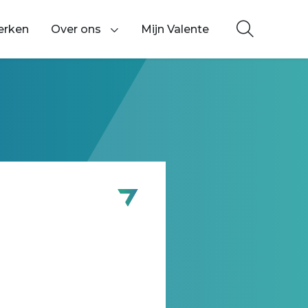
erken
Over ons
Mijn Valente
Toon onderliggende navigatie items