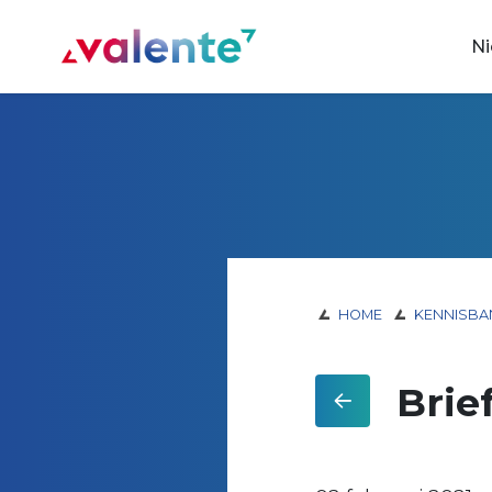
Spring naar content
N
Vereniging Valente
HOME
KENNISBA
Brie