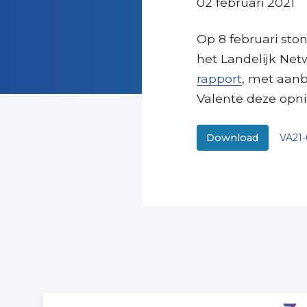
02 februari 2021
Op 8 februari sto
het Landelijk Ne
rapport
, met aanb
Valente deze opn
VA21-
Download