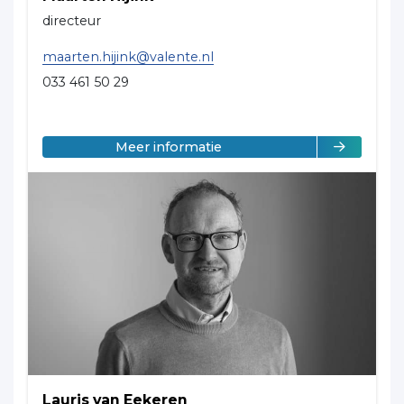
directeur
maarten.hijink@valente.nl
033 461 50 29
over Maarten Hijink
Meer informatie
Lauris van Eekeren