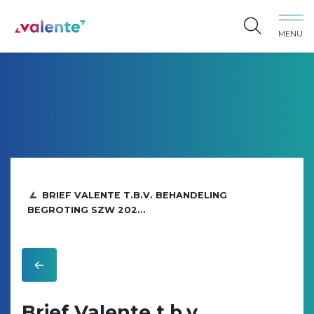
Spring naar content
MENU
Vereniging Valente
BRIEF VALENTE T.B.V. BEHANDELING
BEGROTING SZW 202...
Brief Valente t.b.v.