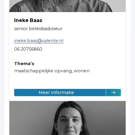
Ineke Baas
senior beleidsadviseur
ineke.baas@valente.nl
06 20756860
Thema’s
maatschappelijke opvang, wonen
over Ineke Baas
Meer informatie