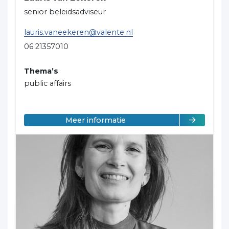
senior beleidsadviseur
lauris.vaneekeren@valente.nl
06 21357010
Thema’s
public affairs
over Lauris van Eekeren
Meer informatie