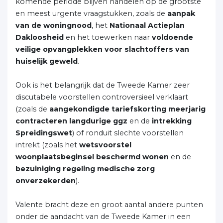
komende periode blijven handelen op de grootste
en meest urgente vraagstukken, zoals de
aanpak
van de woningnood
, het
Nationaal Actieplan
Dakloosheid
en het toewerken naar
voldoende
veilige opvangplekken voor slachtoffers van
huiselijk geweld
.
Ook is het belangrijk dat de Tweede Kamer zeer
discutabele voorstellen controversieel verklaart
(zoals de
aangekondigde tariefskorting meerjarig
contracteren langdurige ggz
en de
intrekking
Spreidingswet
) of ronduit slechte voorstellen
intrekt (zoals het
wetsvoorstel
woonplaatsbeginsel beschermd wonen
en de
bezuiniging regeling medische zorg
onverzekerden
).
Valente bracht deze en groot aantal andere punten
onder de aandacht van de Tweede Kamer in een