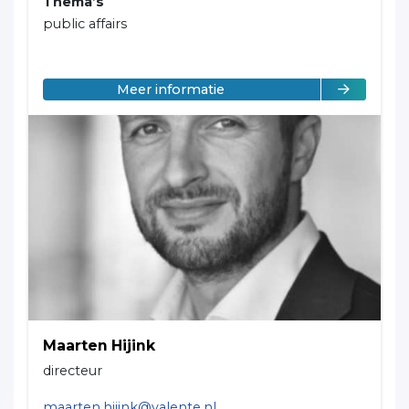
Thema’s
public affairs
over Lauris van Eekeren
Meer informatie
Maarten Hijink
directeur
maarten.hijink@valente.nl