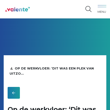
Spring naar content
MENU
Vereniging Valente
OP DE WERKVLOER: ‘DIT WAS EEN PLEK VAN
UITZO...
Op de werkvloer: ‘Dit was