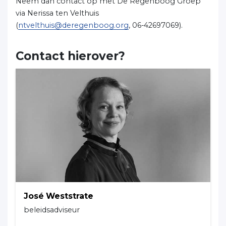
Neem dan contact op met De Regenboog Groep
via Nerissa ten Velthuis
(
ntvelthuis@deregenboog.org
, 06-42697069).
Contact hierover?
José Weststrate
beleidsadviseur