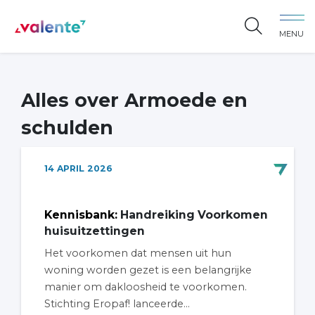
Spring naar content
MENU
Vereniging Valente
Alles over Armoede en
schulden
14
APRIL
2026
Kennisbank
:
Handreiking Voorkomen
huisuitzettingen
Het voorkomen dat mensen uit hun
woning worden gezet is een belangrijke
manier om dakloosheid te voorkomen.
Stichting Eropaf! lanceerde...