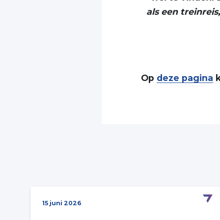
als een treinreis
Op
deze pagin
a
k
15 juni 2026