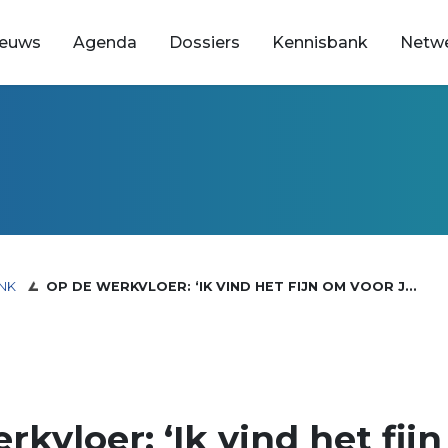
ieuws
Agenda
Dossiers
Kennisbank
Netw
NK
OP DE WERKVLOER: ‘IK VIND HET FIJN OM VOOR J...
rkvloer: ‘Ik vind het fij