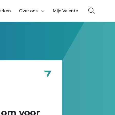
erken
Over ons
Mijn Valente
Toon onderliggende navigatie items
n om voor