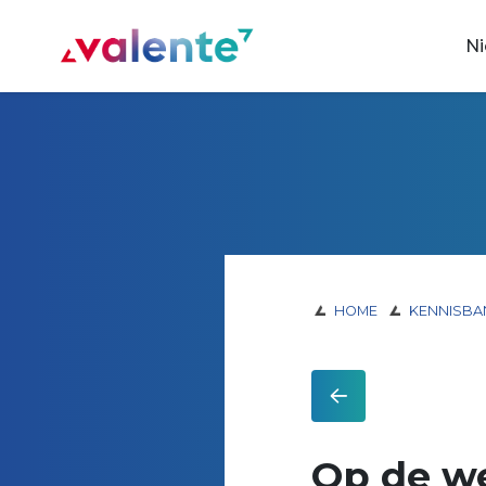
Spring naar content
N
Vereniging Valente
HOME
KENNISBA
Op de we