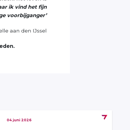
ar ik vind het fijn
ige voorbijganger’
lle aan den IJssel
leden.
04 juni 2026