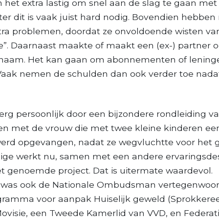
het extra lastig om snel aan de slag te gaan me
er dit is vaak juist hard nodig. Bovendien hebben
tra problemen, doordat ze onvoldoende wisten va
ie”. Daarnaast maakte of maakt een (ex-) partner 
naam. Het kan gaan om abonnementen of leninge
 Vaak nemen de schulden dan ook verder toe nadat
erg persoonlijk door een bijzondere rondleiding v
en met de vrouw die met twee kleine kinderen een
 werd opgevangen, nadat ze wegvluchtte voor het 
ige werkt nu, samen met een andere ervaringsdes
t genoemde project. Dat is uitermate waardevol.
ie was ook de Nationale Ombudsman vertegenwoo
gramma voor aanpak Huiselijk geweld (Sprokkeree
Movisie, een Tweede Kamerlid van VVD, en Federa