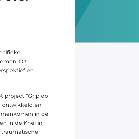
cifieke
lemen. Dit
erspektief en
t project “Grip op
r ontwikkeld en
innenkomen in de
n in de Knel in
t traumatische