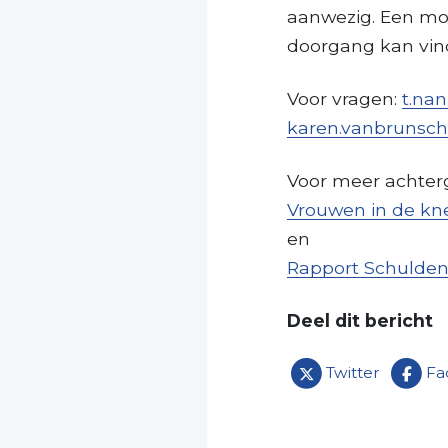
aanwezig. Een moo
doorgang kan vin
Voor vragen:
t.na
karen.vanbrunsch
Voor meer achter
Vrouwen in de kn
en
Rapport Schulde
Deel dit bericht
Twitter
Fa