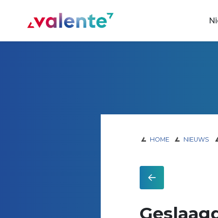
Spring naar content
N
Vereniging Valente
HOME
NIEUWS
Geslaag