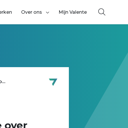
erken
Over ons
Mijn Valente
Toon onderliggende navigatie items
...
 over