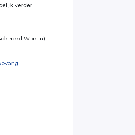
elijk verder
schermd Wonen).
nopvang