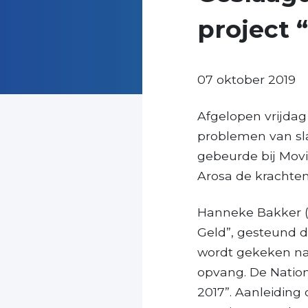
project 
07 oktober 2019
Afgelopen vrijda
problemen van sla
gebeurde bij Movi
Arosa de krachte
Hanneke Bakker (b
Geld”, gesteund d
wordt gekeken na
opvang. De Natio
2017”. Aanleiding 