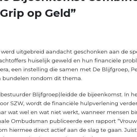
“Grip op Geld”
g werd uitgebreid aandacht geschonken aan de spe
chtoffers huiselijk geweld en hun financiële prob
era, een instelling die samen met De Blijfgroep, P
n bundelen rondom dit thema.
estuurder Blijfgroep)leidde de bijeenkomst. In he
oor SZW, wordt de financiële hulpverlening verde
ar wat wel en wat niet werkt, wanneer mensen b
nale Ombudsman publiceerde een rapport “Vrouwe
om hiermee direct actief aan de slag te gaan. Juis