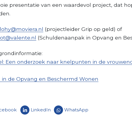
ie presentatie van een waardevol project, dat hop
den.
nlohy@moviera.nl
(projectleider Grip op geld) of
ot@valente.nl
(Schuldenaanpak in Opvang en Be
grondinformatie:
el: Een onderzoek naar knelpunten in de vrouwe
n in de Opvang en Beschermd Wonen
cebook
LinkedIn
WhatsApp