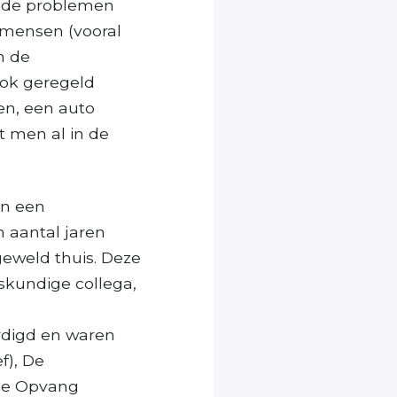
t de problemen
 mensen (vooral
n de
ook geregeld
n, een auto
 men al in de
an een
 aantal jaren
geweld thuis. Deze
kundige collega,
rdigd en waren
f), De
tie Opvang