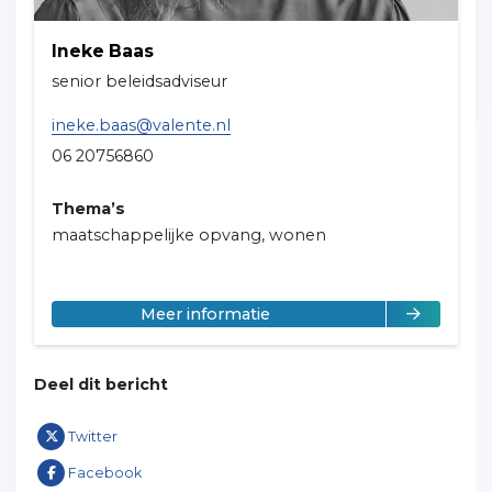
Ineke Baas
senior beleidsadviseur
ineke.baas@valente.nl
06 20756860
Thema’s
maatschappelijke opvang, wonen
over Ineke Baas
Meer informatie
Deel dit bericht
Twitter
Facebook