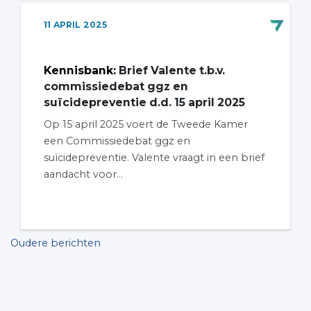
11
APRIL
2025
Kennisbank
:
Brief Valente t.b.v.
commissiedebat ggz en
suïcidepreventie d.d. 15 april 2025
Op 15 april 2025 voert de Tweede Kamer
een Commissiedebat ggz en
suïcidepreventie. Valente vraagt in een brief
aandacht voor...
Berichten
Oudere berichten
navigatie