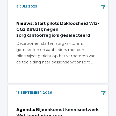
8
JULI
2025
Nieuws
:
Start pilots Dakloosheid Wlz-
GGz &#8211; negen
zorgkantoorregio’s geselecteerd
Deze zomer starten zorgkantoren,
gemeenten en aanbieders met een
pilottraject gericht op het verbeteren van
de toeleiding naar passende woonzorg...
15
SEPTEMBER
2026
Agenda
:
Bijeenkomst kennisnetwerk
Wet langdurige zorg