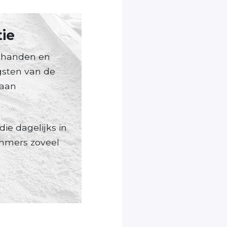
ie
t handen en
gsten van de
 aan
ie dagelijks in
immers zoveel