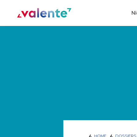
Spring naar content
N
Vereniging Valente
HOME
DOSSIERS