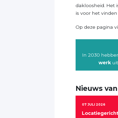
dakloosheid. Het i
is voor het vinde
Op deze pagina vin
In 2030 hebben
werk
uit
Nieuws van
07 JULI 2026
Locatiegerich