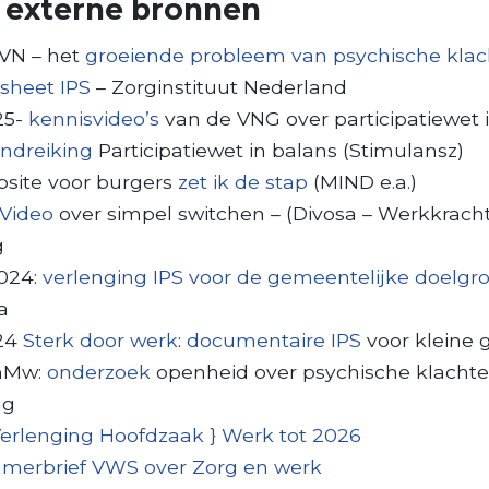
 externe bronnen
VN – het
groeiende probleem van psychische kla
tsheet IPS
– Zorginstituut Nederland
25-
kennisvideo’s
van de VNG over participatiewet 
ndreiking
Participatiewet in balans (Stimulansz)
bsite voor burgers
zet ik de stap
(MIND e.a.)
Video
over simpel switchen – (Divosa – Werkkracht)
g
024:
verlenging IPS voor de gemeentelijke doelgr
a
24
Sterk door werk
:
documentaire IPS
voor kleine 
onMw:
onderzoek
openheid over psychische klachte
ng
erlenging Hoofdzaak } Werk tot 2026
merbrief VWS over Zorg en werk