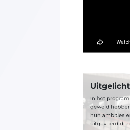
Uitgelich
In het program
geweld hebben
hun ambities e
uitgevoerd door