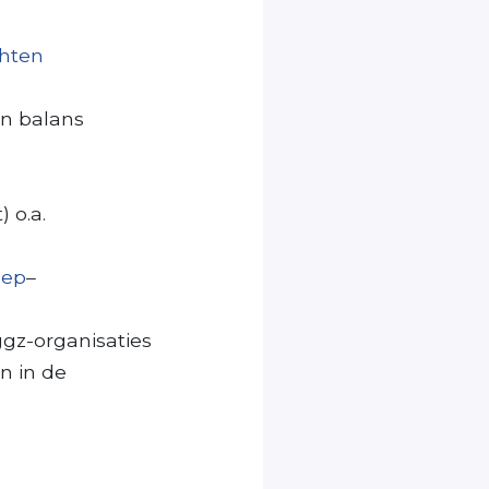
chten
in balans
 o.a.
oep
–
ggz-organisaties
n in de