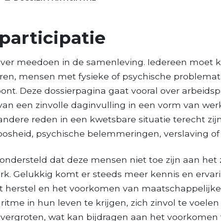
participatie
t over meedoen in de samenleving. Iedereen moet
en, mensen met fysieke of psychische problematie
ont. Deze dossierpagina gaat vooral over arbeidspar
 van een zinvolle daginvulling in een vorm van we
andere reden in een kwetsbare situatie terecht z
oosheid, psychische belemmeringen, verslaving of 
ondersteld dat deze mensen niet toe zijn aan het
k. Gelukkig komt er steeds meer kennis en ervar
het herstel en het voorkomen van maatschappelijke 
tme in hun leven te krijgen, zich zinvol te voele
 vergroten, wat kan bijdragen aan het voorkomen 