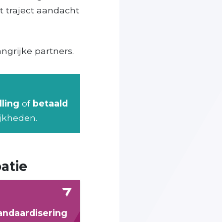
t traject aandacht
ngrijke partners.
lling
of
betaald
ijkheden.
atie
andaardisering