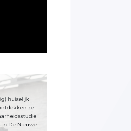
) huiselijk
ontdekken ze
aarheidsstudie
n in De Nieuwe