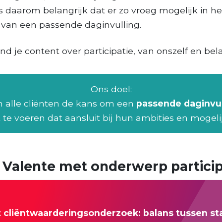
s daarom belangrijk dat er zo vroeg mogelijk in he
n van een passende daginvulling.
d je content over participatie, van onszelf en bela
Ons doel:
 alle cliënten de kans om een
passende daginvu
 te voeren dat aansluit bij hun ambities en mogel
 Valente met onderwerp particip
t cliëntwaarderingsonderzoek: balans tussen st