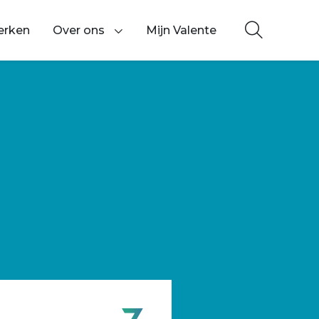
erken
Over ons
Mijn Valente
Toon onderliggende navigatie items