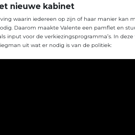
et nieuwe kabinet
ing waarin iedereen op zijn of haar manier kan m
nodig. Daarom maakte Valente een pamflet en stuu
 als input voor de verkiezingsprogramma’s. In deze
egman uit wat er nodig is van de politiek: