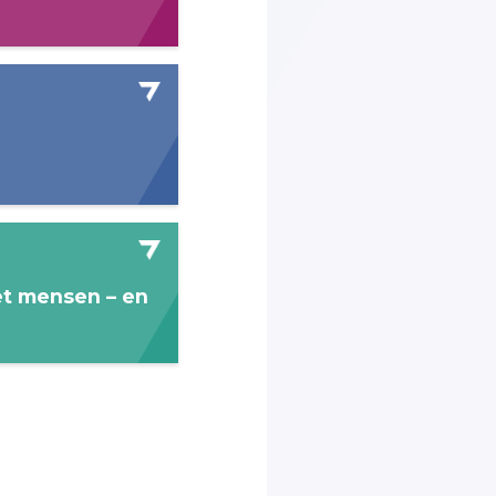
n
et mensen – en