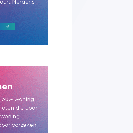
oort Nergens
nen
 jouw woning
noten die door
 woning
 door oorzaken