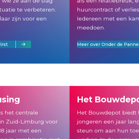
 wie ze aan de slag
als een relatiebreuk, 
uatie te verbeteren.
huurcontract of verlie
laar zijn voor een
Iedereen met een kam
meedoen.
irst
Meer over Onder de Pann
using
Het Bouwdep
s het centrale
Het Bouwdepot biedt 
in Zuid-Limburg voor
jongeren een jaar lan
8 jaar met een
steun om aan hun toe