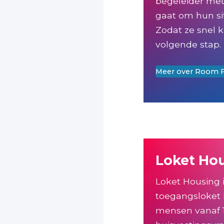
begeleider met
gaat om hun sit
Zodat ze snel k
volgende stap.
Meer over Room F
Loket Ho
Loket Housing i
toegangsloket 
mensen vanaf 1