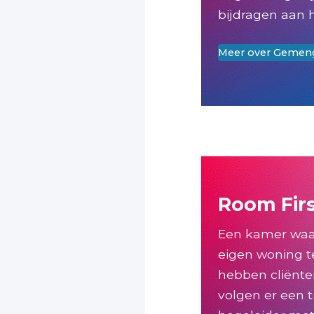
bijdragen aan 
Meer over Gemen
Room Fir
Een kamer waar
eigen woning te
hebben cliënten
volgen er een t