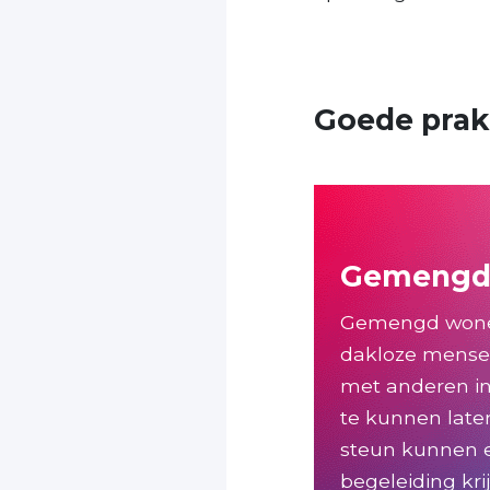
Goede prak
Gemengd
Gemengd wone
dakloze mense
met anderen i
te kunnen late
steun kunnen e
begeleiding kr