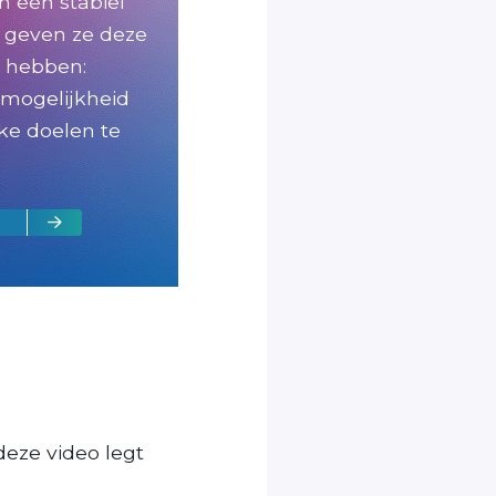
n een stabiel
 geven ze deze
g hebben:
e mogelijkheid
ke doelen te
deze video legt