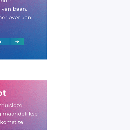
einde
s van baan.
er over kan
en
ot
thuisloze
g maandelijkse
komst te