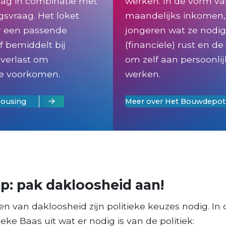
aag in combinatie met
werken. In de vorm va
gsvraag. Het loket
maandelijks inkomen,
r een passende
jongeren wat ze nodi
f bemiddelt bij
(financiële) rust en d
verlast om
om zelf aan persoonlij
 te voorkomen.
werken.
Housing
Meer over Het Bouwdepot
p: pak dakloosheid aan!
n van dakloosheid zijn politieke keuzes nodig. In 
eke Baas uit wat er nodig is van de politiek: