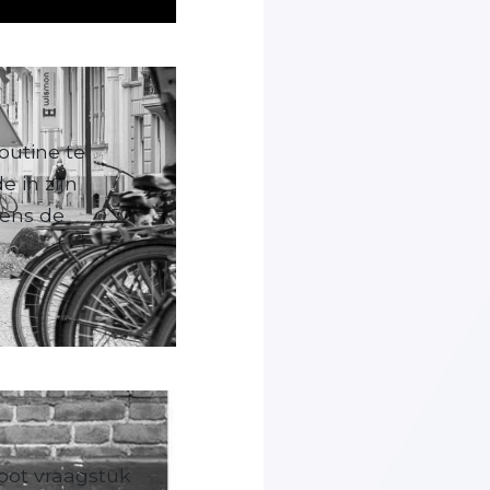
outine te
e in zijn
dens de
oot vraagstuk