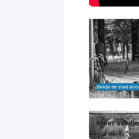
De stad doo
Toen hij daklo
bewaren. Een de
dakloze leven, 
wandeling is ho
Bekijk de stad do
Meer verdi
Dakloosheid is