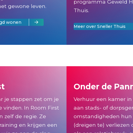
programma Geweld H
het gewone leven.
Thuis.
gd wonen
Meer over Sneller Thuis
st
Onder de Pan
 je stappen zet om je
Verhuur een kamer in
 vinden. In Room First
aan stads- of dorpsge
 zelf de regie. Ze
omstandigheden hun
raining en krijgen een
(dreigen te) verliezen