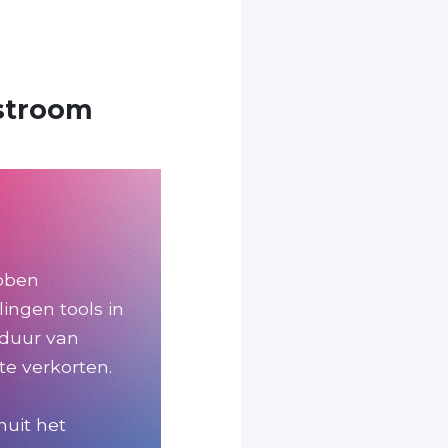
tstroom
ebben
ingen tools in
fduur van
te verkorten.
nuit het