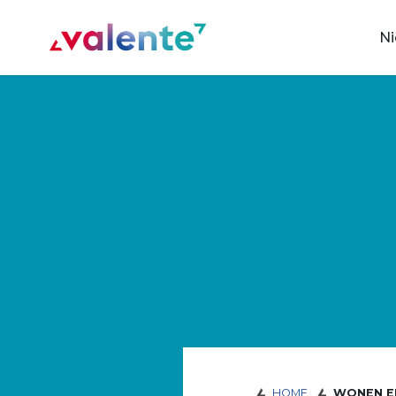
Spring naar content
N
Vereniging Valente
HOME
WONEN E