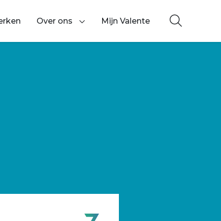
erken
Over ons
Mijn Valente
Toon onderliggende navigatie items