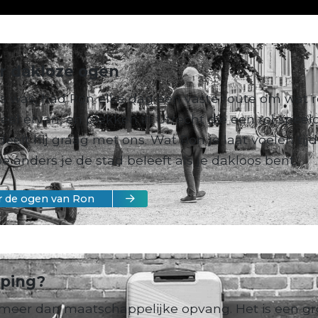
r dakloze ogen
os was, had Ron elke dag een vaste route om wat r
el ervan, en plekken in Utrecht die een rol speeld
deelt hij graag met ons. Wat Ron je laat voelen tij
e anders je de stad beleeft als je dakloos bent.
or de ogen van Ron
eping?
 meer dan maatschappelijke opvang. Het is een gr