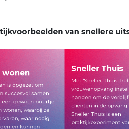
tijkvoorbeelden
van snellere ui
Sneller Thuis
 wonen
Met ‘Sneller Thuis’ h
n is opgezet om
vrouwenopvang instell
n succesvol samen
handen om de verblij
n een gewoon buurtje
cliënten in de opvang 
n wonen, waarbij ze
Sneller Thuis is een
rvaren, waar nodig
praktijkexperiment va
ijgen en kunnen