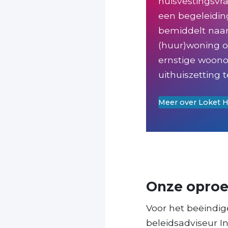
huisvestingsvr
een begeleidin
bemiddelt naa
(huur)woning o
ernstige woono
uithuiszetting
Meer over Loket 
Onze oproe
Voor het beëindige
beleidsadviseur In