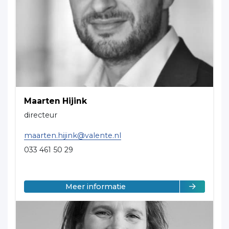
Maarten Hijink
directeur
maarten.hijink@valente.nl
033 461 50 29
over Maarten Hijink
Meer informatie