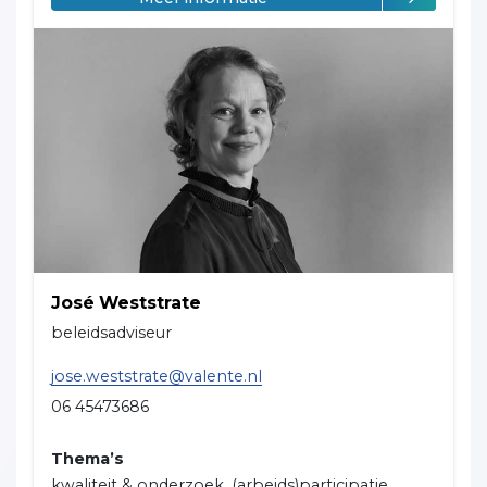
José Weststrate
beleidsadviseur
jose.weststrate@valente.nl
06 45473686
Thema’s
kwaliteit & onderzoek, (arbeids)participatie,