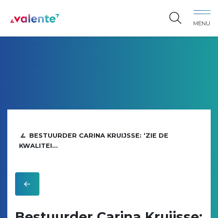
Spring naar content
MENU
Vereniging Valente
BESTUURDER CARINA KRUIJSSE: ‘ZIE DE
KWALITEI...
Bestuurder Carina Kruijsse: