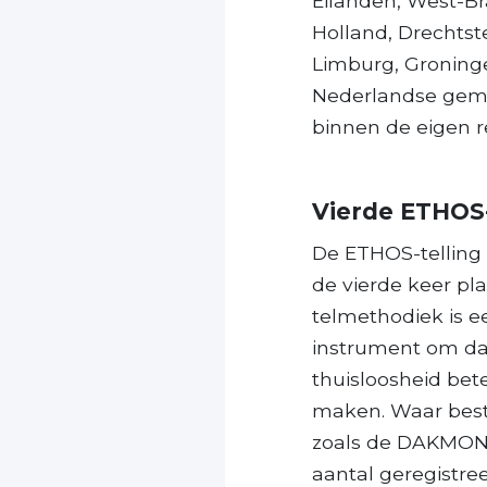
Eilanden, West-B
Holland, Drechts
Limburg, Groninge
Nederlandse geme
binnen de eigen r
Vierde ETHOS-
De ETHOS-telling v
de vierde keer pl
telmethodiek is 
instrument om da
thuisloosheid bete
maken. Waar besta
zoals de DAKMON,
aantal geregistre