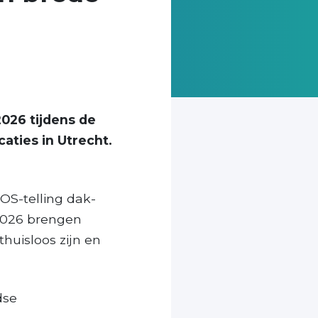
026 tijdens de
aties in Utrecht.
OS-telling dak-
 2026 brengen
huisloos zijn en
dse