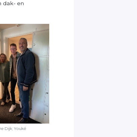
n dak- en
e Dijk; Youké