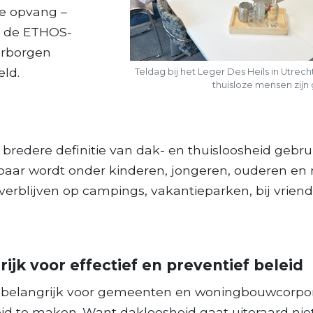
de opvang –
t de ETHOS-
erborgen
eld.
Teldag bij het Leger Des Heils in Utrecht
thuisloze mensen zijn 
 bredere definitie van dak- en thuisloosheid gebru
tbaar wordt onder kinderen, jongeren, ouderen en
blijven op campings, vakantieparken, bij vriende
rijk voor effectief en preventief beleid
 is belangrijk voor gemeenten en woningbouwcorpor
eid te maken. Want dakloosheid gaat uiteraard niet