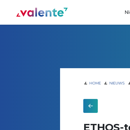
Spring naar content
N
Vereniging Valente
HOME
NIEUWS
ETHOS-te