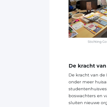
Stichting G
De kracht va
De kracht van de 
onder meer huisar
studentenhuisvest
boswachters en va
sluiten nieuwe or