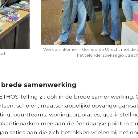
Werk en Inkomen – Gemeente Utrecht met de 
oud
het telonderzoek regio Utrech
n brede samenwerking
ETHOS-telling zit ook in de brede samenwerking. 
tsen, scholen, maatschappelijke opvangorganisat
ing, buurtteams, woningcorporaties, ggz-instellin
kantieparken mee aan de ééndaagse point-in-time 
ganisaties aan die zich betrokken voelen bij het o