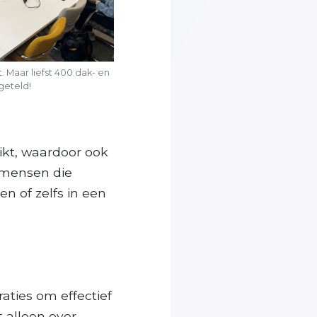
. Maar liefst 400 dak- en
geteld!
ikt, waardoor ook
 mensen die
n of zelfs in een
aties om effectief
 alleen over