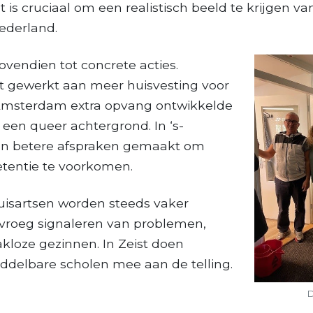
 is cruciaal om een realistisch beeld te krijgen va
Nederland.
bovendien tot concrete acties.
t gewerkt aan meer huisvesting voor
l Amsterdam extra opvang ontwikkelde
en queer achtergrond. In ‘s-
jn betere afspraken gemaakt om
etentie te voorkomen.
uisartsen worden steeds vaker
 vroeg signaleren van problemen,
akloze gezinnen. In Zeist doen
iddelbare scholen mee aan de telling.
D