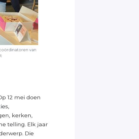
coördinatoren van
t
Op 12 mei doen
ies,
gen, kerken,
telling. Elk jaar
nderwerp. Die