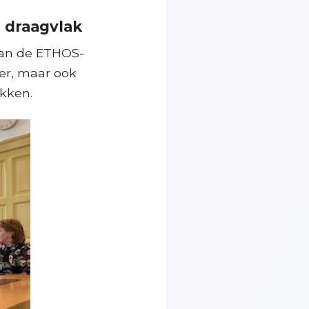
 draagvlak
aan de ETHOS-
der, maar ook
kken.