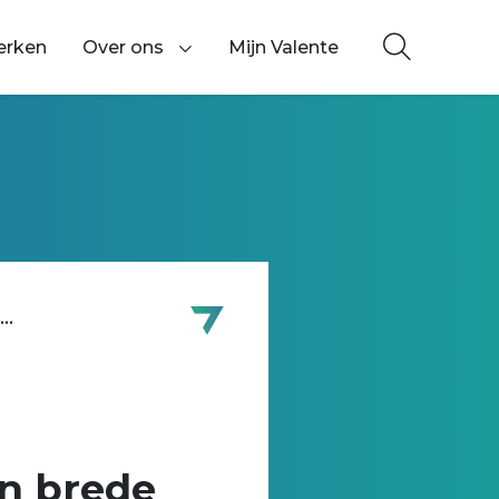
erken
Over ons
Mijn Valente
Toon onderliggende navigatie items
..
an brede