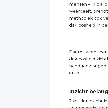
mensen – in o.a. 
weergeeft, breng
methodiek ook v
dakloosheid in be
Daarbij wordt een
dakloosheid zich
noodgedwongen ver
auto.
Inzicht belang
Juist dat inzicht
en preventief bel