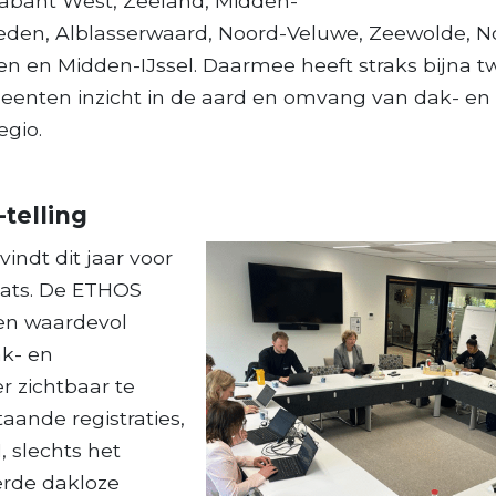
rabant West, Zeeland, Midden-
teden, Alblasserwaard, Noord-Veluwe, Zeewolde, N
n en Midden-IJssel. Daarmee heeft straks bijna t
enten inzicht in de aard en omvang van dak- en 
egio.
telling
indt dit jaar voor
aats. De ETHOS
een waardevol
k- en
r zichtbaar te
ande registraties,
 slechts het
erde dakloze