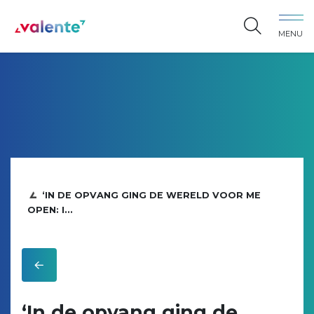
Spring naar content
MENU
Vereniging Valente
‘IN DE OPVANG GING DE WERELD VOOR ME
OPEN: I...
‘In de opvang ging de