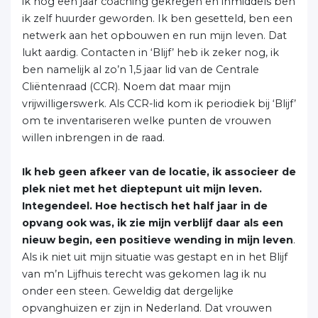
ik nog een jaar coaching gekregen en inmiddels ben
ik zelf huurder geworden. Ik ben gesetteld, ben een
netwerk aan het opbouwen en run mijn leven. Dat
lukt aardig. Contacten in ‘Blijf’ heb ik zeker nog, ik
ben namelijk al zo’n 1,5 jaar lid van de Centrale
Cliëntenraad (CCR). Noem dat maar mijn
vrijwilligerswerk. Als CCR-lid kom ik periodiek bij ‘Blijf’
om te inventariseren welke punten de vrouwen
willen inbrengen in de raad.
Ik heb geen afkeer van de locatie, ik associeer de
plek niet met het dieptepunt uit mijn leven.
Integendeel. Hoe hectisch het half jaar in de
opvang ook was, ik zie mijn verblijf daar als een
nieuw begin, een positieve wending in mijn leven
.
Als ik niet uit mijn situatie was gestapt en in het Blijf
van m’n Lijfhuis terecht was gekomen lag ik nu
onder een steen. Geweldig dat dergelijke
opvanghuizen er zijn in Nederland. Dat vrouwen