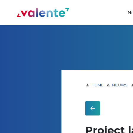
Spring naar content
N
Vereniging Valente
HOME
NIEUWS
Project 