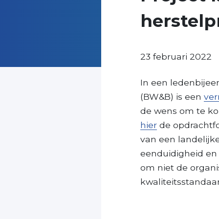
herstelp
23 februari 2022
In een ledenbije
(BW&B) is een
ver
de wens om te kome
hier
de opdrachtfo
van een landelijk
eenduidigheid en 
om niet de organis
kwaliteitsstanda