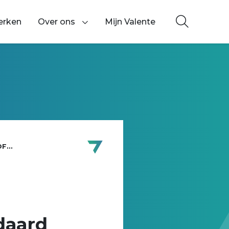
erken
Over ons
Mijn Valente
Toon onderliggende navigatie items
...
ndaard