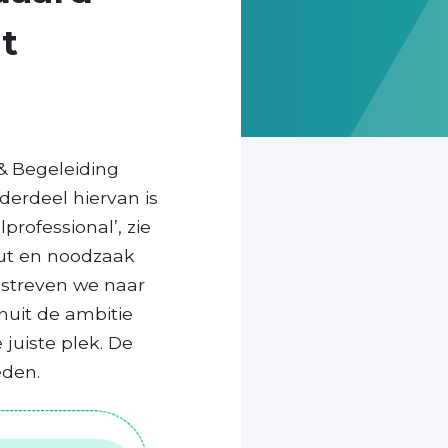
t
& Begeleiding
derdeel hiervan is
rofessional’, zie
nut en noodzaak
d streven we naar
nuit de ambitie
 juiste plek. De
eden.