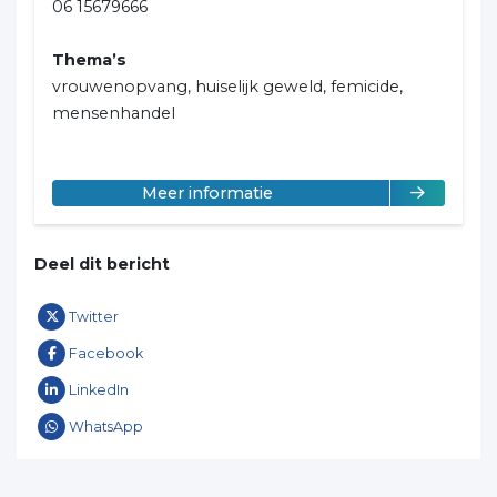
06 15679666
Thema’s
vrouwenopvang, huiselijk geweld, femicide,
mensenhandel
over Essa Reijmers
Meer informatie
Deel dit bericht
Twitter
Facebook
LinkedIn
WhatsApp