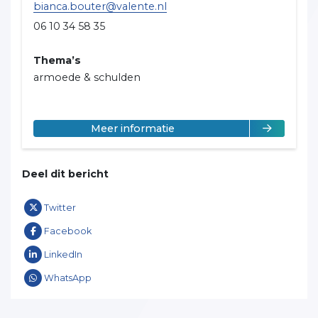
bianca.bouter@valente.nl
06 10 34 58 35
Thema’s
armoede & schulden
over Bianca Bouter
Meer informatie
Deel dit bericht
Twitter
Facebook
LinkedIn
WhatsApp