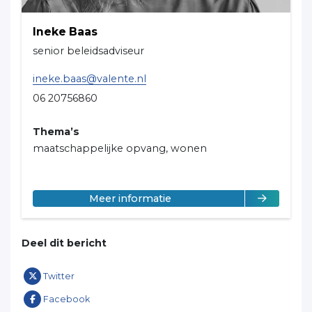
Ineke Baas
senior beleidsadviseur
ineke.baas@valente.nl
06 20756860
Thema’s
maatschappelijke opvang, wonen
over Ineke Baas
Meer informatie
Deel dit bericht
Twitter
Facebook