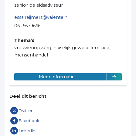
senior beleidsadviseur
essa.reijmers@valente.nl
06 15679666
Thema’s
vrouwenopvang, huiselijk geweld, femicide,
mensenhandel
over Essa Reijmers
Meer informatie
Deel dit bericht
Twitter
Facebook
LinkedIn