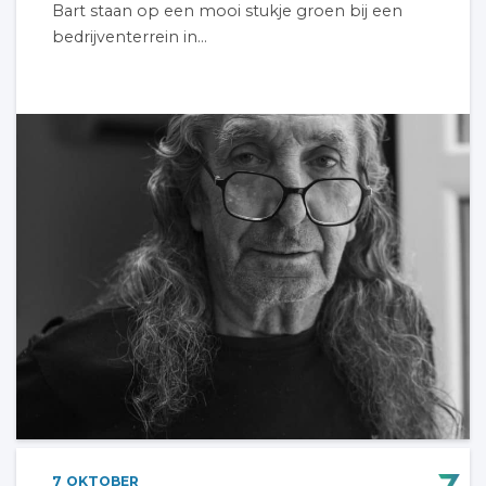
Bart staan op een mooi stukje groen bij een
bedrijventerrein in...
7
OKTOBER