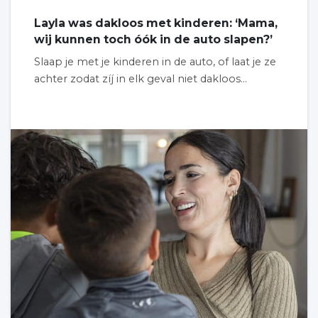
Layla was dakloos met kinderen: ‘Mama,
wij kunnen toch óók in de auto slapen?’
Slaap je met je kinderen in de auto, of laat je ze
achter zodat zíj in elk geval niet dakloos...