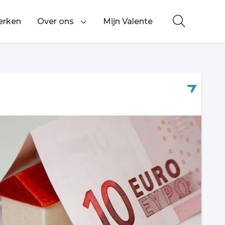
erken
Over ons
Mijn Valente
Toon onderliggende navigatie items